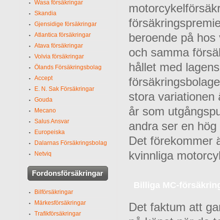
Wasa försäkringar
motorcykelförsäkr
Skandia
försäkringspremie 
Gjensidige försäkringar
Atlantica försäkringar
beroende på hos v
Atava försäkringar
och samma försäkr
Volvia försäkringar
hållet med lagens
Ölands Försäkringsbolag
Accept
försäkringsbolage
E. N. Sak Försäkringar
stora variationen 
Gouda
år som utgångspu
Mecano
Salus Ansvar
andra ser en hög 
Europeiska
Det förekommer äv
Dalarnas Försäkringsbolag
kvinnliga motorcy
Netviq
Fordonsförsäkringar
Billiga MC-försäkri
Bilförsäkringar
Märkesförsäkringar
Det faktum att ga
Trafikförsäkringar