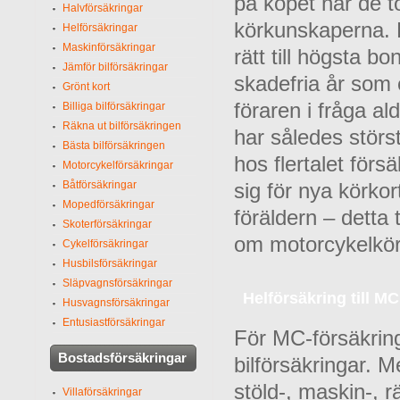
på köpet när de t
Halvförsäkringar
körkunskaperna. D
Helförsäkringar
Maskinförsäkringar
rätt till högsta b
Jämför bilförsäkringar
skadefria år som e
Grönt kort
föraren i fråga al
Billiga bilförsäkringar
Räkna ut bilförsäkringen
har således störst
Bästa bilförsäkringen
hos flertalet för
Motorcykelförsäkringar
Båtförsäkringar
sig för nya körko
Mopedförsäkringar
föräldern – detta
Skoterförsäkringar
om motorcykelkör
Cykelförsäkringar
Husbilsförsäkringar
Släpvagnsförsäkringar
Helförsäkring till MC
Husvagnsförsäkringar
Entusiastförsäkringar
För MC-försäkrin
Bostadsförsäkringar
bilförsäkringar. 
stöld-, maskin-, 
Villaförsäkringar