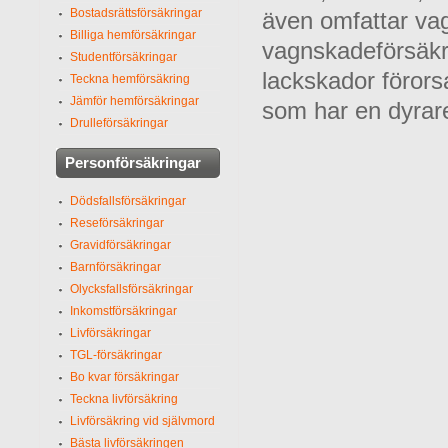
Bostadsrättsförsäkringar
även omfattar va
Billiga hemförsäkringar
vagnskadeförsäkr
Studentförsäkringar
lackskador förors
Teckna hemförsäkring
Jämför hemförsäkringar
som har en dyrar
Drulleförsäkringar
Personförsäkringar
Dödsfallsförsäkringar
Reseförsäkringar
Gravidförsäkringar
Barnförsäkringar
Olycksfallsförsäkringar
Inkomstförsäkringar
Livförsäkringar
TGL-försäkringar
Bo kvar försäkringar
Teckna livförsäkring
Livförsäkring vid självmord
Bästa livförsäkringen