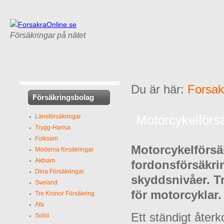
Försäkringar på nätet
Du är här:
Forsak
Försäkringsbolag
Motorcykelförs
Länsförsäkringar
Trygg-Hansa
Folksam
Motorcykelförsäk
Moderna försäkringar
Aktsam
fordonsförsäkrin
Dina Försäkringar
skyddsnivåer. Tr
Sveland
för motorcyklar.
Tre Kronor Försäkring
Afa
Ett ständigt åt
Solid